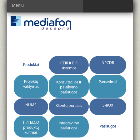
Meniu
NPCDB
CEIR ir EIR
Produktai
sistemos
Projektų
Pardavimai
Konsultacijos ir
valdymas
palaikymo
paslaugos
NUMS
S-BOX
Klientų portalas
IT/TELCO
Integravimo
Paslaugos
produktų
paslaugos
kūrimas